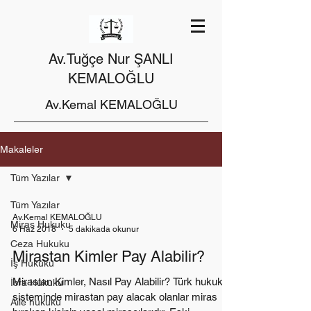
Av.Tuğçe Nur ŞANLI
KEMALOĞLU
Av.Kemal KEMALOĞLU
Makaleler
Tüm Yazılar
Tüm Yazılar
Av.Kemal KEMALOĞLU
Miras Hukuku
6 Haz 2018
5 dakikada okunur
Ceza Hukuku
Mirastan Kimler Pay Alabilir?
İş Hukuku
Mirastan Kimler, Nasıl Pay Alabilir? Türk hukuk
İcra Hukuku
sisteminde mirastan pay alacak olanlar miras
Aile hukuku