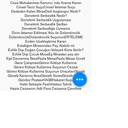
Ceza Muhakemesi Kanunu’ nda Arama Kararı
Cinsel Taciz Suçu
Cinsel İstismar Suçu
Dededen Kalan Miras
Delil başlangıcı Nedir?
Denetimli Serbestlik Nedir?
Denetimli Serbestlik Uygulaması
Denetimli Serbestlik Şartları
Denetimli Serbestliğe Uymama
Dinin İstismar Edilmesi Yolu ile Dolandırıcılık
Dolandırıcılık
Dolandırıcılık Suçunun
ERTELEME
Evden Uzaklaştırma Kararı
Evlatlığım Mirasımdan Pay Alabilir mi
Evlilik Dışı Doğan Çocuğun Velayeti Kime Verilir?
Evlilik Dışı Çocuk Miras
Eş Mirastan pay alır
Eşit Davranma İlkesi
Fazla Mesai
Fazla Mesai Ücreti
Gece Çalışması
Görevi Kötüye Kullanma
Görevi Kötüye Kullanma Suçunun Cezası
Görevi Kötüye Kullanma Suçunun Unsurları
Gözaltı
Gözaltı Kararına İtiraz
Gözaltı Süres
Gözaltı Süresi
Gündüz Postası
HAGB
Hakaret Suçu
Haklı Sebeple Fesih
Haksız Tahrik
Hapis Cezasının Adli Para Cezasına Çevrilme
Hizmet Tespit Davalarında Zaman Aşımı
Hizmet Tespit Davası
Hükmün Açıklanmasının Geri Bırakılması
Hırsızlık Suçu
Hırsızlık Suçunun Gece Vakti İşlenmesi
ISKAT
ISKATIN İPTALİ
KAMU DAVASININ AÇILMASININ ERTELENMESİ
KULLANMAK AMACIYLA UYUŞTURUCU MADDE BULUNDURMAK