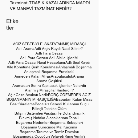
Tazminat-TRAFİK KAZALARINDA MADDİ
VE MANEVİ TAZMİNAT NEDİR?
Etike
tler
ACİZ SEBEBİYLE ISKAT
ATANMIŞ MİRASÇI
Adli Arama
Adli Arşiv Kaydı Nasıl Silinir?
Adli Para Cezası
Adli Para Cezası Adli Sicile İşler Mi
Adli Para Cezası Nasıl Hesaplanır
Adli Sicil Kaydı
Aile Konutuna Şerh Konulması
Anlaşmalı Boşanma
Anlaşmalı Boşanma Protokolü
Anneden Kalan Miras
Arabuluculuk
Arama
Arama Çeşitleri
Aramadan Sonra Yapılacak İşlemler Nelerdir
Atanmış Mirasçılar Kimlerdir?
Ağır Ceza Avukatı Nedir
BORÇ ÖDEMEDEN ACİZ
BOŞANMANIN MİRASÇILIĞA
Babadan Kalan Miras
Basit Yaralama
Bedelsiz Senedi Kullanma Suçu
Bilinçli Taksirle Ölüm
Bilişim Sistemleri Vasıtası İle Dolandırıcılık
Birikmiş Nafaka Alacaklarının Tahsili
Boşanma Nedenleri
Boşanma Sebepleri
Boşanma Sürecinde Mal Kaçırma
Boşanma Tanıma ve Tenfiz Davaları
Boşanmada Çocuğun Velayeti Kime Verilir?