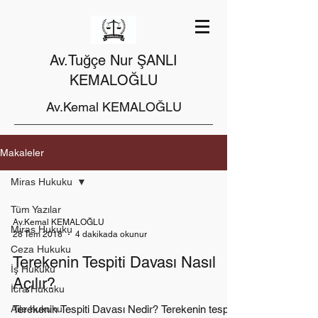
Av.Tuğçe Nur ŞANLI
KEMALOĞLU
Av.Kemal KEMALOĞLU
Makaleler
Miras Hukuku
Tüm Yazılar
Av.Kemal KEMALOĞLU
Miras Hukuku
28 Tem 2018
4 dakikada okunur
Ceza Hukuku
Terekenin Tespiti Davası Nasıl
İş Hukuku
Açılır?
İcra Hukuku
Aile hukuku
Terekenin Tespiti Davası Nedir? Terekenin tespiti