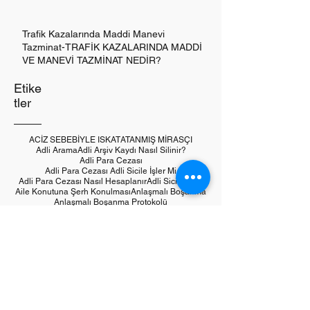
Trafik Kazalarında Maddi Manevi
Tazminat-TRAFİK KAZALARINDA MADDİ
VE MANEVİ TAZMİNAT NEDİR?
Etike
tler
ACİZ SEBEBİYLE ISKAT
ATANMIŞ MİRASÇI
Adli Arama
Adli Arşiv Kaydı Nasıl Silinir?
Adli Para Cezası
Adli Para Cezası Adli Sicile İşler Mi
Adli Para Cezası Nasıl Hesaplanır
Adli Sicil Kaydı
Aile Konutuna Şerh Konulması
Anlaşmalı Boşanma
Anlaşmalı Boşanma Protokolü
Anneden Kalan Miras
Arabuluculuk
Arama
Arama Çeşitleri
Aramadan Sonra Yapılacak İşlemler Nelerdir
Atanmış Mirasçılar Kimlerdir?
Ağır Ceza Avukatı Nedir
BORÇ ÖDEMEDEN ACİZ
BOŞANMANIN MİRASÇILIĞA
Babadan Kalan Miras
Basit Yaralama
Bedelsiz Senedi Kullanma Suçu
Bilinçli Taksirle Ölüm
Bilişim Sistemleri Vasıtası İle Dolandırıcılık
Birikmiş Nafaka Alacaklarının Tahsili