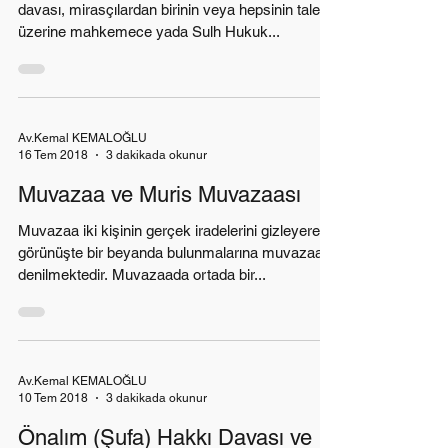
davası, mirasçılardan birinin veya hepsinin talebi
üzerine mahkemece yada Sulh Hukuk...
Av.Kemal KEMALOĞLU
16 Tem 2018
3 dakikada okunur
Muvazaa ve Muris Muvazaası
Muvazaa iki kişinin gerçek iradelerini gizleyerek
görünüşte bir beyanda bulunmalarına muvazaa
denilmektedir. Muvazaada ortada bir...
Av.Kemal KEMALOĞLU
10 Tem 2018
3 dakikada okunur
Önalım (Şufa) Hakkı Davası ve