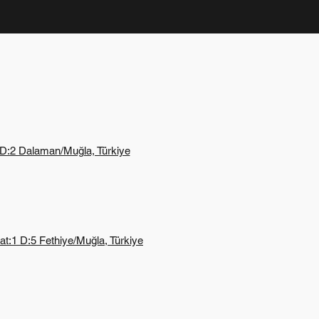
 D:2 Dalaman/Muğla, Türkiye
Kat:1 D:5 Fethiye/Muğla, Türkiye