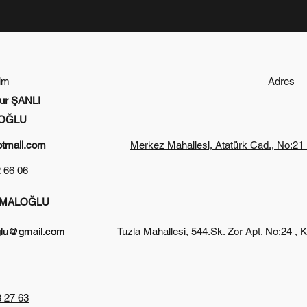
şim
Adres
ur ŞANLI
OĞLU
otmail.com
Merkez Mahallesi, Atatürk Cad., No:21
 66 06
KEMALOĞLU
lu@gmail.com
lu@gmail.com
Tuzla Mahallesi, 544.Sk. Zor Apt. No:24 , 
 27 63