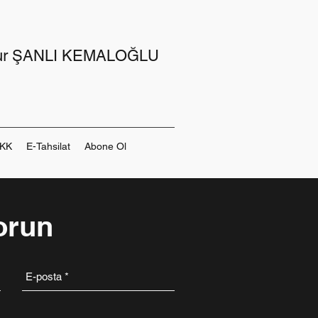
Nur ŞANLI KEMALOĞLU
KK
E-Tahsilat
Abone Ol
orun