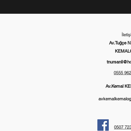
İleti
Av.Tuğçe N
KEMAL
tnursanli@h
0555 962
Av.Kemal 
avkemalkemalog
avkemalkemalog
0507 723