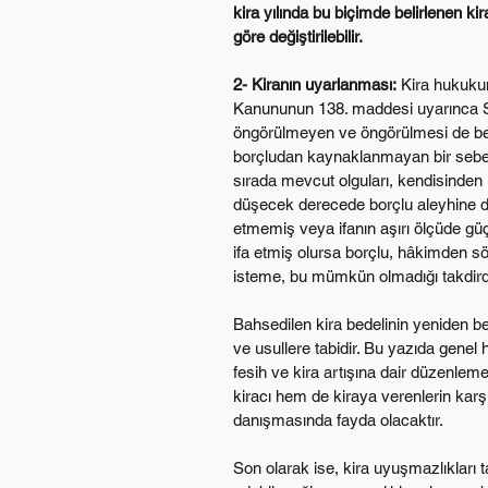
kira yılında bu biçimde belirlenen kir
göre değiştirilebilir.
2- Kiranın uyarlanması:
 Kira hukuku
Kanununun 138. maddesi uyarınca Sö
öngörülmeyen ve öngörülmesi de be
borçludan kaynaklanmayan bir sebep
sırada mevcut olguları, kendisinden i
düşecek derecede borçlu aleyhine de
etmemiş veya ifanın aşırı ölçüde gü
ifa etmiş olursa borçlu, hâkimden s
isteme, bu mümkün olmadığı takdir
Bahsedilen kira bedelinin yeniden bel
ve usullere tabidir. Bu yazıda genel h
fesih ve kira artışına dair düzenle
kiracı hem de kiraya verenlerin karşı
danışmasında fayda olacaktır.
Son olarak ise, kira uyuşmazlıkları t