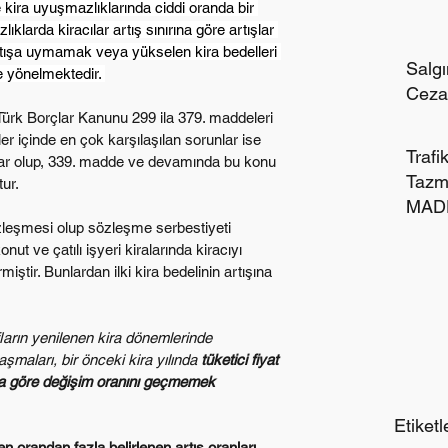
te kira uyuşmazlıklarında ciddi oranda bir 
klarda kiracılar artış sınırına göre artışlar 
artışa uymamak veya yükselen kira bedelleri 
Salgı
e yönelmektedir. 
Cezal
Türk Borçlar Kanunu 299 ila 379. maddeleri 
r içinde en çok karşılaşılan sorunlar ise 
Trafi
iralar olup, 339. madde ve devamında bu konu 
Tazm
ur.
MADD
zleşmesi olup sözleşme serbestiyeti 
NED
t ve çatılı işyeri kiralarında kiracıyı 
tir. Bunlardan ilki kira bedelinin artışına 
afların yenilenen kira dönemlerinde 
şmaları, bir önceki kira yılında 
tüketici fiyat 
ra göre değişim oranını geçmemek 
Etiketl
n orandan fazla belirlenen artış oranları 