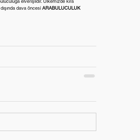
luculuğa elverişlidir. Ülkemizde kira 
 dışında dava öncesi 
ARABULUCULUK 