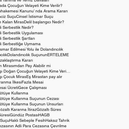
 Tanıma ve Tenfiz Davaları
da Çocuğun Velayeti Kime Verilir?
hakemesi Kanunu’ nda Arama Kararı
aciz Suçu
Cinsel İstismar Suçu
 Kalan Miras
Delil başlangıcı Nedir?
i Serbestlik Nedir?
i Serbestlik Uygulaması
i Serbestlik Şartları
li Serbestliğe Uymama
ismar Edilmesi Yolu ile Dolandırıcılık
cılık
Dolandırıcılık Suçunun
ERTELEME
aklaştırma Kararı
ım Mirasımdan Pay Alabilir mi
Evlilik Dışı Doğan Çocuğun Velayeti Kime Verilir?
Dışı Çocuk Miras
Eş Mirastan pay alır
ranma İlkesi
Fazla Mesai
sai Ücreti
Gece Çalışması
Kötüye Kullanma
Kötüye Kullanma Suçunun Cezası
Kötüye Kullanma Suçunun Unsurları
özaltı Kararına İtiraz
Gözaltı Süres
Süresi
Gündüz Postası
HAGB
 Suçu
Haklı Sebeple Fesih
Haksız Tahrik
zasının Adli Para Cezasına Çevrilme