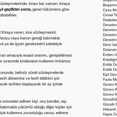
Boşanma
a sözleşmelerinde, kiracı her zaman, kiraya 
Boşanma
yıl geçtikten sonra,
 genel hükümlere göre 
Ceza Mu
rebilirler.
Cinsel T
Dededen
Denetiml
Denetiml
: 
Kiraya veren, kira sözleşmesini;
Denetiml
 üstsoyu veya kanun gereği bakmakla 
Denetim
nut ya da işyeri gereksinimi sebebiyle 
Dinin İst
Dolandırı
Evden Uz
marı amacıyla esaslı onarımı, genişletilmesi 
Evlatlığ
ler sırasında kiralananın kullanımı imkânsız 
Evlilik 
 sonunda, belirsiz süreli sözleşmelerde 
Eşit Dav
esih dönemine ve fesih bildirimi için 
Fazla Me
ecek tarihten başlayarak bir ay içinde 
Görevi 
Görevi 
Görevi 
Gözaltı
G
ı sonradan edinen kişi, onu kendisi, eşi, 
Gözaltı 
bakmakla yükümlü olduğu diğer kişiler için 
Hakaret
iyle kullanma zorunluluğu varsa, edinme 
Hapis Ce