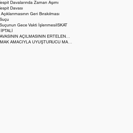
Tespit Davalarında Zaman Aşımı
espit Davası
çıklanmasının Geri Bırakılması
 Suçu
k Suçunun Gece Vakti İşlenmesi
ISKAT
 İPTALİ
KAMU DAVASININ AÇILMASININ ERTELENMESİ
KULLANMAK AMACIYLA UYUŞTURUCU MADDE BULUNDURMAK