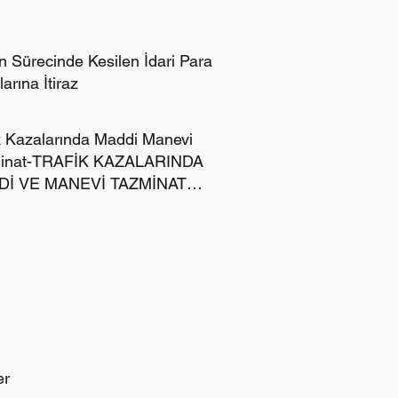
n Sürecinde Kesilen İdari Para
arına İtiraz
k Kazalarında Maddi Manevi
inat-TRAFİK KAZALARINDA
İ VE MANEVİ TAZMİNAT
İR?
er