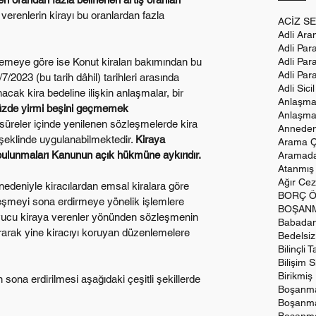
 verenlerin kirayı bu oranlardan fazla 
ACİZ SE
Adli Ar
Adli Par
lemeye göre ise Konut kiraları bakımından bu 
Adli Para
Adli Par
7/2023 (bu tarih dâhil) tarihleri arasında 
Adli Sici
cak kira bedeline ilişkin anlaşmalar, bir 
Anlaşma
üzde yirmi beşini geçmemek 
Anlaşma
 süreler içinde yenilenen sözleşmelerde kira 
Anneden
 şeklinde uygulanabilmektedir. 
Kiraya 
Arama Çe
 bulunmaları Kanunun açık hükmüne aykırıdır. 
Aramadan
Atanmış 
Ağır Cez
deniyle kiracılardan emsal kiralara göre 
BORÇ Ö
eşmeyi sona erdirmeye yönelik işlemlere 
BOŞANM
yucu kiraya verenler yönünden sözleşmenin 
Babadan
dırarak yine kiracıyı koruyan düzenlemelere 
Bedelsi
Bilinçli 
Bilişim S
Birikmiş
sona erdirilmesi aşağıdaki çeşitli şekillerde 
Boşanma
Boşanma