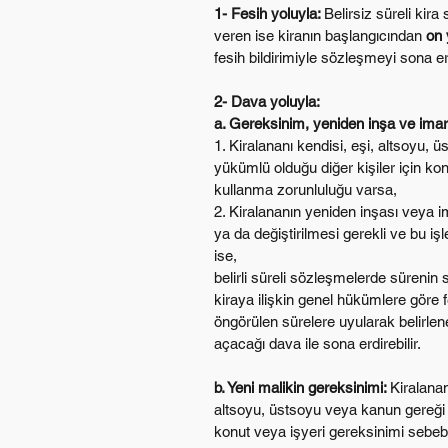
1- Fesih yoluyla: 
Belirsiz süreli kir
veren ise kiranın başlangıcından 
on 
fesih bildirimiyle sözleşmeyi sona erdi
2- Dava yoluyla:
a. Gereksinim, yeniden inşa ve imar
1. Kiralananı kendisi, eşi, altsoyu,
yükümlü olduğu diğer kişiler için ko
kullanma zorunluluğu varsa,
2. Kiralananın yeniden inşası veya i
ya da değiştirilmesi gerekli ve bu iş
ise,
belirli süreli sözleşmelerde sürenin
kiraya ilişkin genel hükümlere göre f
öngörülen sürelere uyularak belirlen
açacağı dava ile sona erdirebilir.
b. Yeni malikin gereksinimi: 
Kiralanan
altsoyu, üstsoyu veya kanun gereği 
konut veya işyeri gereksinimi sebeb