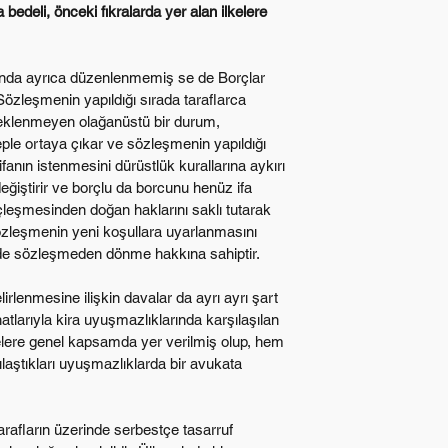
a bedeli, önceki fıkralarda yer alan ilkelere 
nda ayrıca düzenlenmemiş se de Borçlar 
zleşmenin yapıldığı sırada taraflarca 
klenmeyen olağanüstü bir durum, 
le ortaya çıkar ve sözleşmenin yapıldığı 
fanın istenmesini dürüstlük kurallarına aykırı 
ğiştirir ve borçlu da borcunu henüz ifa 
çleşmesinden doğan haklarını saklı tutarak 
özleşmenin yeni koşullara uyarlanmasını 
de sözleşmeden dönme hakkına sahiptir.
irlenmesine ilişkin davalar da ayrı ayrı şart 
atlarıyla kira uyuşmazlıklarında karşılaşılan 
melere genel kapsamda yer verilmiş olup, hem 
laştıkları uyuşmazlıklarda bir avukata 
arafların üzerinde serbestçe tasarruf 