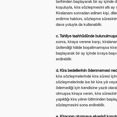
tarihinden başlayarak bir ay içinde d
koşuluyla, kira sözleşmesini altı ay 
Kiralananı sonradan edinen kişi, di
erdirme hakkını, sözleşme süresinin
dava yoluyla da kullanabilir.
c. Tahliye taahhüdünde bulunulmuşs
sonra, kiraya verene karşı, kiralananı
üstlendiği hâlde boşaltmamışsa kiray
başlayarak bir ay içinde icraya ba
erdirebilir.
d. Kira bedellerinin ödenmemesi neden
kira sözleşmelerinde kira süresi içind
sözleşmelerinde ise bir kira yılı veya 
ödemediği için kendisine yazılı olara
olmuşsa kiraya veren, kira süresinin v
yapıldığı kira yılının bitiminden başl
sözleşmesini sona erdirebilir.
e. Kiracının oturmaya elverişli konu