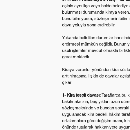
eşinin aynı ilçe veya belde belediye s
bulunması durumunda kiraya veren, 
bunu bilmiyorsa, sözleşmenin bitimi
dava yoluyla sona erdirebilir.
Yukarıda belirtilen durumlar haricin
erdirmesi mümkün değildir. Bunun yan
usuli işlemler mevcut olmakla birlikt
gerekmektedir.
Kiraya verenler yönünden kira sözle
arttırılmasına ilişkin de davalar açıl
çıkar:
1- Kira tespit davası:
 Taraflarca bu 
bakılmaksızın, beş yıldan uzun sürel
sözleşmelerinde ve bundan sonraki he
uygulanacak kira bedeli, hâkim tarafı
ortalamalara göre değişim oranı, kir
önünde tutularak hakkaniyete uygun 