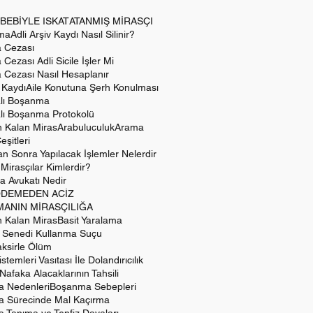
BEBİYLE ISKAT
ATANMIŞ MİRASÇI
ama
Adli Arşiv Kaydı Nasıl Silinir?
a Cezası
 Cezası Adli Sicile İşler Mi
a Cezası Nasıl Hesaplanır
l Kaydı
Aile Konutuna Şerh Konulması
lı Boşanma
lı Boşanma Protokolü
 Kalan Miras
Arabuluculuk
Arama
şitleri
 Sonra Yapılacak İşlemler Nelerdir
Mirasçılar Kimlerdir?
a Avukatı Nedir
DEMEDEN ACİZ
ANIN MİRASÇILIĞA
 Kalan Miras
Basit Yaralama
z Senedi Kullanma Suçu
Taksirle Ölüm
istemleri Vasıtası İle Dolandırıcılık
 Nafaka Alacaklarının Tahsili
 Nedenleri
Boşanma Sebepleri
 Sürecinde Mal Kaçırma