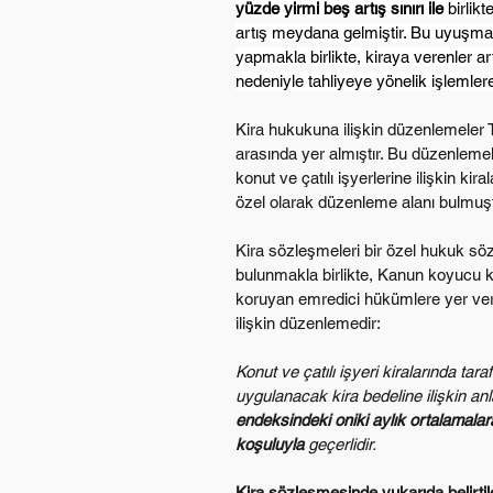
yüzde yirmi beş artış sınırı ile 
birlik
artış meydana gelmiştir. Bu uyuşmazlı
yapmakla birlikte, kiraya verenler 
nedeniyle tahliyeye yönelik işlemler
Kira hukukuna ilişkin düzenlemeler 
arasında yer almıştır. Bu düzenlemele
konut ve çatılı işyerlerine ilişkin k
özel olarak düzenleme alanı bulmuşt
Kira sözleşmeleri bir özel hukuk sö
bulunmakla birlikte, Kanun koyucu konu
koruyan emredici hükümlere yer vermiş
ilişkin düzenlemedir:
Konut ve çatılı işyeri kiralarında tar
uygulanacak kira bedeline ilişkin anla
endeksindeki oniki aylık ortalamala
koşuluyla
 geçerlidir.
Kira sözleşmesinde yukarıda belirtile