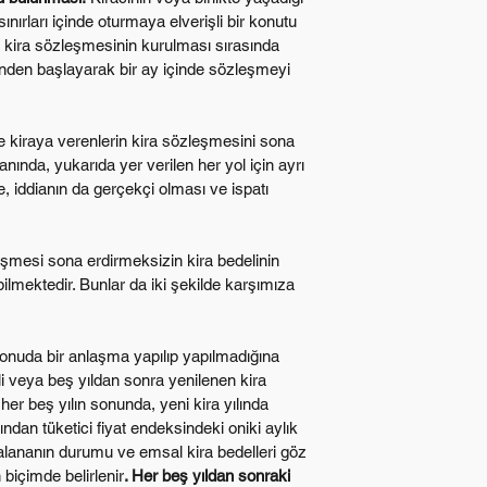
ınırları içinde oturmaya elverişli bir konutu 
kira sözleşmesinin kurulması sırasında 
nden başlayarak bir ay içinde sözleşmeyi 
de kiraya verenlerin kira sözleşmesini sona 
ında, yukarıda yer verilen her yol için ayrı 
e, iddianın da gerçekçi olması ve ispatı 
şmesi sona erdirmeksizin kira bedelinin 
abilmektedir. Bunlar da iki şekilde karşımıza 
konuda bir anlaşma yapılıp yapılmadığına 
i veya beş yıldan sonra yenilenen kira 
r beş yılın sonunda, yeni kira yılında 
ndan tüketici fiyat endeksindeki oniki aylık 
alananın durumu ve emsal kira bedelleri göz 
biçimde belirlenir
. Her beş yıldan sonraki 