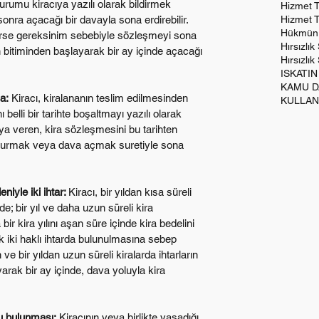
urumu kiracıya yazılı olarak bildirmek 
Hizmet 
sonra açacağı bir davayla sona erdirebilir. 
Hizmet T
Hükmün A
lerse gereksinim sebebiyle sözleşmeyi sona 
Hırsızlık
 bitiminden başlayarak bir ay içinde açacağı 
Hırsızlı
ISKATIN
a:
 Kiracı, kiralananın teslim edilmesinden 
 belli bir tarihte boşaltmayı yazılı olarak 
a veren, kira sözleşmesini bu tarihten 
şvurmak veya dava açmak suretiyle sona 
iyle iki ihtar: 
Kiracı, bir yıldan kısa süreli 
e; bir yıl ve daha uzun süreli kira 
bir kira yılını aşan süre içinde kira bedelini 
k iki haklı ihtarda bulunulmasına sebep 
e bir yıldan uzun süreli kiralarda ihtarların 
ayarak bir ay içinde, dava yoluyla kira 
tu bulunması:
 Kiracının veya birlikte yaşadığı 