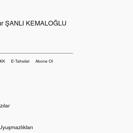
Nur ŞANLI KEMALOĞLU
KK
E-Tahsilat
Abone Ol
zılar
Uyuşmazlıkları