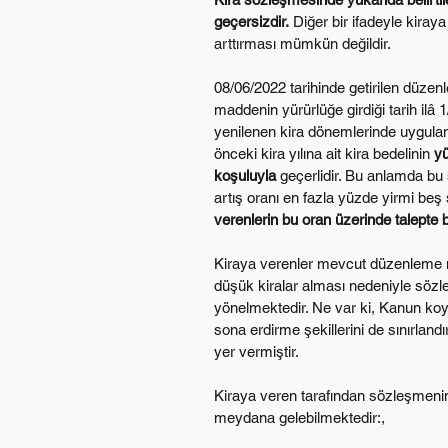
geçersizdir.
 Diğer bir ifadeyle kiraya
arttırması mümkün değildir.
08/06/2022 tarihinde getirilen düzen
maddenin yürürlüğe girdiği tarih ilâ 1/
yenilenen kira dönemlerinde uygulana
önceki kira yılına ait kira bedelinin 
y
koşuluyla
 geçerlidir. Bu anlamda bu
artış oranı en fazla yüzde yirmi beş
verenlerin bu oran üzerinde talepte
Kiraya verenler mevcut düzenleme ne
düşük kiralar alması nedeniyle sözl
yönelmektedir. Ne var ki, Kanun ko
sona erdirme şekillerini de sınırlan
yer vermiştir.
Kiraya veren tarafından sözleşmenin 
meydana gelebilmektedir:,