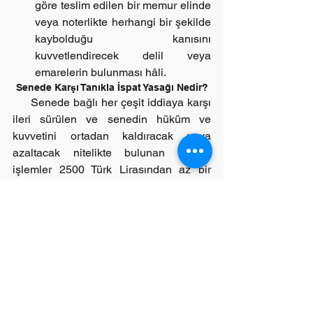
göre teslim edilen bir memur elinde 
veya noterlikte herhangi bir şekilde 
kaybolduğu kanısını 
kuvvetlendirecek delil veya 
emarelerin bulunması hâli. 
Senede Karşı Tanıkla İspat Yasağı Nedir?
     Senede bağlı her çeşit iddiaya karşı 
ileri sürülen ve senedin hüküm ve 
kuvvetini ortadan kaldıracak veya 
azaltacak nitelikte bulunan hukuki 
işlemler 2500 Türk Lirasından az bir 
miktara ait olsa bile tanıkla ispat 
olunamaz. Örneğin dava konusu 
uyuşmazlık bakımından  davacı 
iddiasını bir senede dayandırıyor ise 
davalı da bu senede karşı olarak yani 
söz konusu iddianın geçersiz olduğuna 
ilişkin olarak tanık dinletemeyecektir.
Adi Senetlerin İspat Gücü