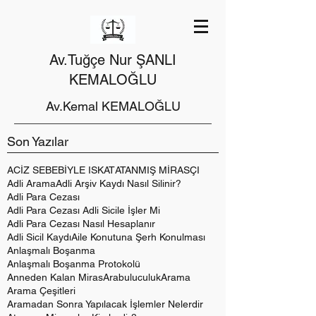
Av.Tuğçe Nur ŞANLI
KEMALOĞLU
Av.Kemal KEMALOĞLU
Son Yazılar
ACİZ SEBEBİYLE ISKAT
ATANMIŞ MİRASÇI
Adli Arama
Adli Arşiv Kaydı Nasıl Silinir?
Adli Para Cezası
Adli Para Cezası Adli Sicile İşler Mi
Adli Para Cezası Nasıl Hesaplanır
Adli Sicil Kaydı
Aile Konutuna Şerh Konulması
Anlaşmalı Boşanma
Anlaşmalı Boşanma Protokolü
Anneden Kalan Miras
Arabuluculuk
Arama
Arama Çeşitleri
Aramadan Sonra Yapılacak İşlemler Nelerdir