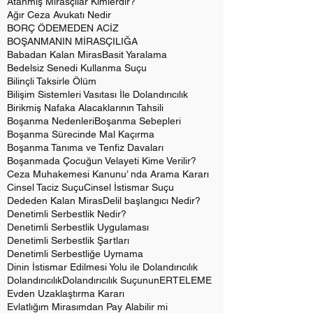
Atanmış Mirasçılar Kimlerdir?
Ağır Ceza Avukatı Nedir
BORÇ ÖDEMEDEN ACİZ
BOŞANMANIN MİRASÇILIĞA
Babadan Kalan Miras
Basit Yaralama
Bedelsiz Senedi Kullanma Suçu
Bilinçli Taksirle Ölüm
Bilişim Sistemleri Vasıtası İle Dolandırıcılık
Birikmiş Nafaka Alacaklarının Tahsili
Boşanma Nedenleri
Boşanma Sebepleri
Boşanma Sürecinde Mal Kaçırma
Boşanma Tanıma ve Tenfiz Davaları
Boşanmada Çocuğun Velayeti Kime Verilir?
Ceza Muhakemesi Kanunu’ nda Arama Kararı
Cinsel Taciz Suçu
Cinsel İstismar Suçu
Dededen Kalan Miras
Delil başlangıcı Nedir?
Denetimli Serbestlik Nedir?
Denetimli Serbestlik Uygulaması
Denetimli Serbestlik Şartları
Denetimli Serbestliğe Uymama
Dinin İstismar Edilmesi Yolu ile Dolandırıcılık
Dolandırıcılık
Dolandırıcılık Suçunun
ERTELEME
Evden Uzaklaştırma Kararı
Evlatlığım Mirasımdan Pay Alabilir mi