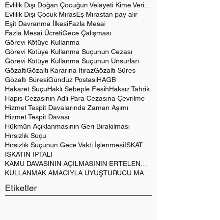
Evlilik Dışı Doğan Çocuğun Velayeti Kime Verilir?
Evlilik Dışı Çocuk Miras
Eş Mirastan pay alır
Eşit Davranma İlkesi
Fazla Mesai
Fazla Mesai Ücreti
Gece Çalışması
Görevi Kötüye Kullanma
Görevi Kötüye Kullanma Suçunun Cezası
Görevi Kötüye Kullanma Suçunun Unsurları
Gözaltı
Gözaltı Kararına İtiraz
Gözaltı Süres
Gözaltı Süresi
Gündüz Postası
HAGB
Hakaret Suçu
Haklı Sebeple Fesih
Haksız Tahrik
Hapis Cezasının Adli Para Cezasına Çevrilme
Hizmet Tespit Davalarında Zaman Aşımı
Hizmet Tespit Davası
Hükmün Açıklanmasının Geri Bırakılması
Hırsızlık Suçu
Hırsızlık Suçunun Gece Vakti İşlenmesi
ISKAT
ISKATIN İPTALİ
KAMU DAVASININ AÇILMASININ ERTELENMESİ
KULLANMAK AMACIYLA UYUŞTURUCU MADDE BULUNDURMAK
Etiketler