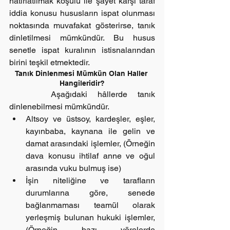
hatırlatılmak koşulu ile şayet karşı taraf 
iddia konusu hususların ispat olunması 
noktasında muvafakat gösterirse, tanık 
dinletilmesi mümkündür. Bu husus 
senetle ispat kuralının istisnalarından 
birini teşkil etmektedir.
Tanık Dinlenmesi Mümkün Olan Haller 
Hangileridir?
    Aşağıdaki hâllerde tanık 
dinlenebilmesi mümkündür. 
Altsoy ve üstsoy, kardeşler, eşler, 
kayınbaba, kaynana ile gelin ve 
damat arasındaki işlemler, (Örneğin 
dava konusu ihtilaf anne ve oğul 
arasında vuku bulmuş ise)  
İşin niteliğine ve tarafların 
durumlarına göre, senede 
bağlanmaması teamül olarak 
yerleşmiş bulunan hukuki işlemler, 
(Örneğin bazı yörelerde 