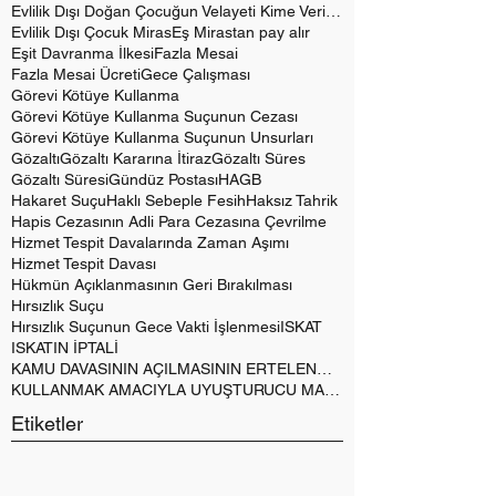
Evlilik Dışı Doğan Çocuğun Velayeti Kime Verilir?
Evlilik Dışı Çocuk Miras
Eş Mirastan pay alır
Eşit Davranma İlkesi
Fazla Mesai
Fazla Mesai Ücreti
Gece Çalışması
Görevi Kötüye Kullanma
Görevi Kötüye Kullanma Suçunun Cezası
Görevi Kötüye Kullanma Suçunun Unsurları
Gözaltı
Gözaltı Kararına İtiraz
Gözaltı Süres
Gözaltı Süresi
Gündüz Postası
HAGB
Hakaret Suçu
Haklı Sebeple Fesih
Haksız Tahrik
Hapis Cezasının Adli Para Cezasına Çevrilme
Hizmet Tespit Davalarında Zaman Aşımı
Hizmet Tespit Davası
Hükmün Açıklanmasının Geri Bırakılması
Hırsızlık Suçu
Hırsızlık Suçunun Gece Vakti İşlenmesi
ISKAT
ISKATIN İPTALİ
KAMU DAVASININ AÇILMASININ ERTELENMESİ
KULLANMAK AMACIYLA UYUŞTURUCU MADDE BULUNDURMAK
Etiketler