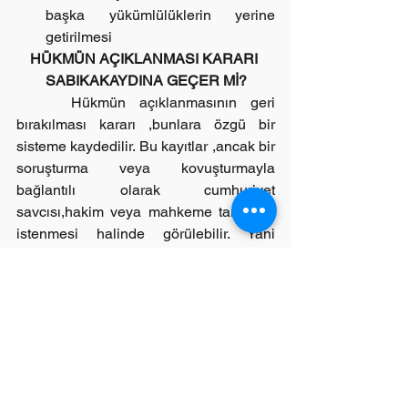
başka yükümlülüklerin yerine 
getirilmesi 
HÜKMÜN AÇIKLANMASI KARARI 
SABIKAKAYDINA GEÇER Mİ?
    Hükmün açıklanmasının geri 
bırakılması kararı ,bunlara özgü bir 
sisteme kaydedilir. Bu kayıtlar ,ancak bir 
soruşturma veya kovuşturmayla 
bağlantılı olarak cumhuriyet 
savcısı,hakim veya mahkeme tarafıdan 
istenmesi halinde görülebilir. Yani 
vatandaşların aldığı adli sicil kaydında 
veya e-devlet üzerinden bu kayıtlar 
görülmez.
ARKA ARKAYA HÜKMÜN 
AÇIKLANMASININ GERİ 
BIRAKILMASI KARARI VERİLEBİLİR 
Mİ ?