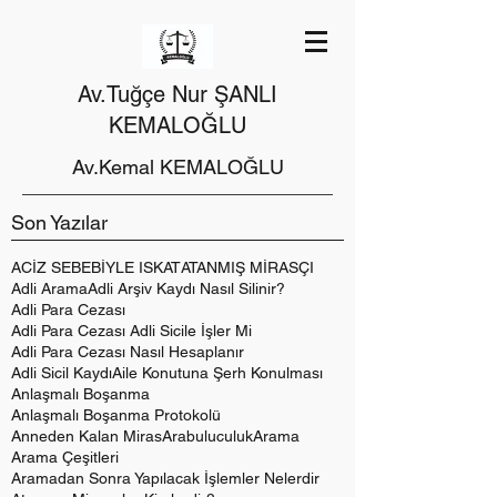
Av.Tuğçe Nur ŞANLI
KEMALOĞLU
Av.Kemal KEMALOĞLU
Son Yazılar
ACİZ SEBEBİYLE ISKAT
ATANMIŞ MİRASÇI
Adli Arama
Adli Arşiv Kaydı Nasıl Silinir?
Adli Para Cezası
Adli Para Cezası Adli Sicile İşler Mi
Adli Para Cezası Nasıl Hesaplanır
Adli Sicil Kaydı
Aile Konutuna Şerh Konulması
Anlaşmalı Boşanma
Anlaşmalı Boşanma Protokolü
Anneden Kalan Miras
Arabuluculuk
Arama
Arama Çeşitleri
Aramadan Sonra Yapılacak İşlemler Nelerdir