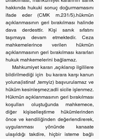
bırakılması, mahkumiyet kararının sanık 
hakkında hukuki sonuç doğurmamasını 
ifade eder (CMK m.231/5).hükmün 
açıklanmasının geri bırakılması halinde 
dava derdesttir. Kişi sanık sıfatını 
taşımaya devam etmektedir. Ceza 
mahkemelerince verilen hükmün 
açıklanmasının geri bırakılması kararları 
hukuk mahkemelerini bağlamaz.
     Mahkumiyet kararı ,açıklanıp ilgililere 
bildirilmediği için  bu karara karşı kanun 
yoluna(istinaf ,temyiz) başvurulamaz ve 
hüküm kesinleşmez;adli sicile işlenmez.
Hükmün açıklanmasının geri bırakılması 
koşulları oluştuğunda mahkemece, 
diğer kişiselleştirme hükümlerinden 
önce ve kendiliğinden değerlendirerek, 
uygulanması yönünde kanaate 
ulaşıldığı takdire, hiçbir isteme bağlı 