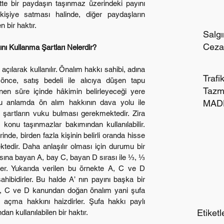
iye satması halinde, diğer paydaşların 
n bir haktır.
Salgı
Cezal
nı Kullanma Şartları Nelerdir?
Trafi
önce, satış bedeli ile alıcıya düşen tapu 
Tazm
lenen süre içinde hâkimin belirleyeceği yere 
 anlamda ön alım hakkının dava yolu ile 
MADD
l şartların vuku bulması gerekmektedir. Zira 
NED
konu taşınmazlar bakımından kullanılabilir. 
nde, birden fazla kişinin belirli oranda hisse 
edir. Daha anlaşılır olması için durumu bir 
sına bayan A, bay C, bayan D sırası ile ⅓, ⅓ 
rler. Yukarıda verilen bu örnekte A, C ve D 
hibidirler. Bu halde A’ nın payını başka bir 
, C ve D kanundan doğan önalım yani şufa 
 açma hakkını haizdirler. Şufa hakkı paylı 
Etiketl
dan kullanılabilen bir haktır.