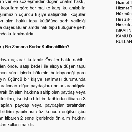
erh verilen sözleşmeden doğan önalım hakkı, 
Hizmet 
 koşullara göre her malike karşı kullanılabilir. 
Hizmet T
Hükmün A
şınmazın üçüncü kişiye satışındaki koşullar 
Hırsızlık
 alım hakkı tapu kütüğüne şerh verildiği 
Hırsızlı
onra düşer. Bu anlamda hak tapu kütüğüne şerh 
ISKATIN
inde kullanılmalıdır.
kı) Ne Zamana Kadar Kullanabilirim?
en önce, satış bedeli ile alıcıya düşen tapu 
lenen süre içinde hâkimin belirleyeceği yere 
ın üçüncü bir kişiye satılması durumunda 
arafından diğer paydaşlara noter aracılığıyla 
 olarak ön alım hakkına sahip olan paydaş veya 
ldirilmiş ise işbu bildirim tarihinden itibaren 3 
yapılan paydaş veya paydaşlar tarafından 
 bildirim yapılması söz konusu değilse işbu 
n itibaren 2 sene içerisinde ön alım hakkını 
an kullanılmalıdır.