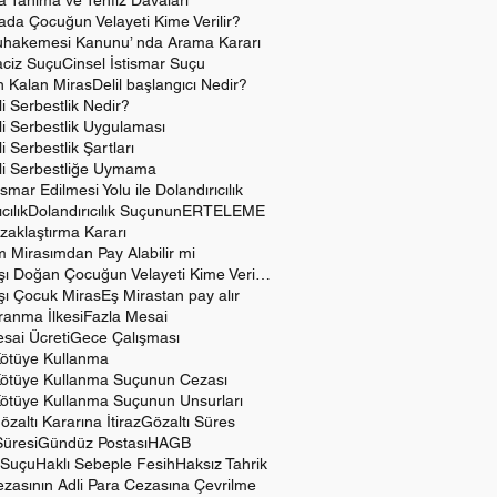
 Tanıma ve Tenfiz Davaları
da Çocuğun Velayeti Kime Verilir?
hakemesi Kanunu’ nda Arama Kararı
aciz Suçu
Cinsel İstismar Suçu
 Kalan Miras
Delil başlangıcı Nedir?
i Serbestlik Nedir?
i Serbestlik Uygulaması
i Serbestlik Şartları
li Serbestliğe Uymama
ismar Edilmesi Yolu ile Dolandırıcılık
cılık
Dolandırıcılık Suçunun
ERTELEME
aklaştırma Kararı
ım Mirasımdan Pay Alabilir mi
Evlilik Dışı Doğan Çocuğun Velayeti Kime Verilir?
Dışı Çocuk Miras
Eş Mirastan pay alır
ranma İlkesi
Fazla Mesai
sai Ücreti
Gece Çalışması
Kötüye Kullanma
Kötüye Kullanma Suçunun Cezası
Kötüye Kullanma Suçunun Unsurları
özaltı Kararına İtiraz
Gözaltı Süres
Süresi
Gündüz Postası
HAGB
 Suçu
Haklı Sebeple Fesih
Haksız Tahrik
zasının Adli Para Cezasına Çevrilme