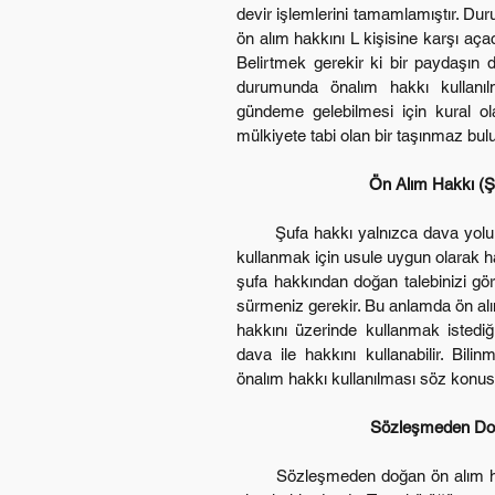
devir işlemlerini tamamlamıştır. D
ön alım hakkını L kişisine karşı açac
Belirtmek gerekir ki bir paydaşın 
durumunda önalım hakkı kullanı
gündeme gelebilmesi için kural ol
mülkiyete tabi olan bir taşınmaz bulu
Ön Alım Hakkı (Şu
       Şufa hakkı yalnızca dava yolu ile kullanılabilir. Dolayısı ile ön alım hakkınızı 
kullanmak için usule uygun olarak ha
şufa hakkından doğan talebinizi gör
sürmeniz gerekir. Bu anlamda ön alı
hakkını üzerinde kullanmak istedi
dava ile hakkını kullanabilir. Bilinm
önalım hakkı kullanılması söz konusu
Sözleşmeden Doğ
       Sözleşmeden doğan ön alım hakkı tapu kütüğüne şerh verilmesi mümkün 