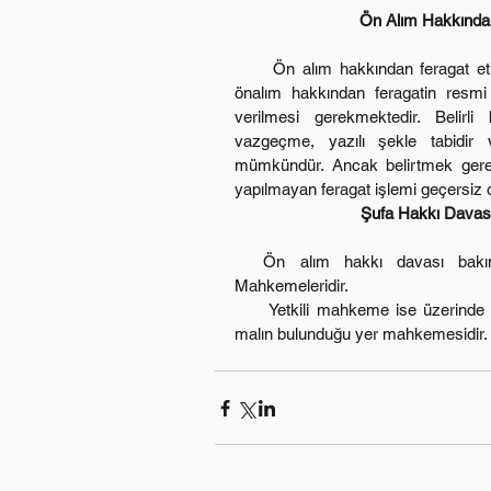
Ön Alım Hakkınd
     Ön alım hakkından feragat etmek kural olarak mümkündür. Bu anlamda 
önalım hakkından feragatin resmi
verilmesi gerekmektedir. Belirli
vazgeçme, yazılı şekle tabidir
mümkündür. Ancak belirtmek gereki
yapılmayan feragat işlemi geçersiz o
Şufa Hakkı Davas
  Ön alım hakkı davası bakımından görevli mahkeme Asliye Hukuk 
Mahkemeleridir.
     Yetkili mahkeme ise üzerinde ön alım hakkı kullanılmak istenen taşınmaz 
malın bulunduğu yer mahkemesidir.