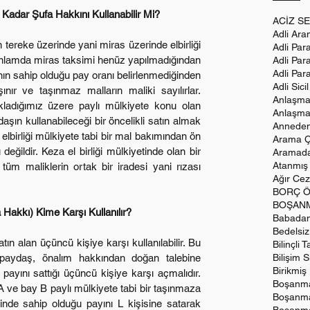
 Kadar Şufa Hakkını Kullanabilir Mi?
ACİZ SE
Adli Ar
Adli Par
 anlamda miras taksimi henüz yapılmadığından 
Adli Para
Adli Par
nın sahip olduğu pay oranı belirlenmediğinden 
Adli Sici
nır ve taşınmaz malların maliki sayılırlar. 
Anlaşma
kladığımız üzere paylı mülkiyete konu olan 
Anlaşma
şın kullanabileceği bir öncelikli satın almak 
Anneden
 elbirliği mülkiyete tabi bir mal bakımından ön 
Arama Çe
ğildir. Keza el birliği mülkiyetinde olan bir 
Aramadan
Atanmış 
üm maliklerin ortak bir iradesi yani rızası 
Ağır Cez
BORÇ Ö
BOŞANM
Hakkı) Kime Karşı Kullanılır?
Babadan
Bedelsi
Bilinçli 
aydaş, önalım hakkından doğan talebine 
Bilişim S
Birikmiş
ayını sattığı üçüncü kişiye karşı açmalıdır. 
Boşanma
 ve bay B paylı mülkiyete tabi bir taşınmaza 
Boşanma
inde sahip olduğu payını L kişisine satarak 