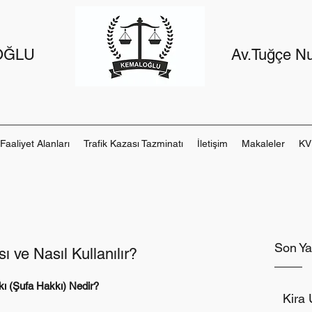
OĞLU
Av.Tuğçe 
Faaliyet Alanları
Trafik Kazası Tazminatı
İletişim
Makaleler
KV
Son Ya
 ve Nasıl Kullanılır?
ı (Şufa Hakkı) Nedir?
Kira 