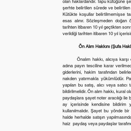
olan haklardandır. Tapu kütüğüne ş
şerhte belirtilen sürede ve belirtilen
Kütükte koşullar belirtilmemişse ta
esas alınır. Sözleşmeden doğan ön
tarihten itibaren 10 yıl geçtikten s
verildiği tarihten itibaren 10 yıl içeris
Ön Alım Hakkını (Şufa Hak
        Önalım hakkı, alıcıya karşı dava açılarak kullanılır. Önalım hakkı sahibi, 
adına payın tesciline karar verilmed
giderlerini, hakim tarafından belir
nakden yatırmakla yükümlüdür. Pay
yapılan bu satış, alıcı veya satıcı t
bildirilmelidir. Ön alım hakkı, kural
paydaşlara şayet noter aracılığı ile bi
ay içerisinde kendisine bildirim 
kullanılmalıdır. Şayet bu yönde bir
halde herhalde satışın yapılmasında
haiz  paydaş veya paydaşlar tarafınd