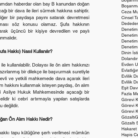
Boşanma
urumdan haberdar olan bay B kanundan doğan 
Boşanma
ağı bir dava ile ileri sürmek hakkına sahiptir. 
Ceza Mu
diğer bir paydaşa payını satarak devretmesi 
Cinsel T
Dededen
lması söz konusu olamaz. Şufa hakkının 
Denetiml
arak üçüncü bir kişiye devredilen ve paylı 
Denetiml
nmalıdır.
Denetiml
Denetim
fa Hakkı) Nasıl Kullanılır?
Dinin İst
Dolandırı
Evden Uz
Evlatlığ
zırlanmış bir dilekçe ile başvurmak suretiyle 
evli ve yetkili mahkemede dava açarak ileri 
Evlilik 
m hakkını kullanmak isteyen paydaş, ön alım 
Eşit Dav
ği Asliye Hukuk Mahkemesinde açacağı bir 
Fazla Me
elidir ki cebri artırmayla yapılan satışlarda 
Görevi 
 değildir.
Görevi 
Görevi 
Gözaltı
G
an Ön Alım Hakkı Nedir?
Gözaltı 
Hakaret
Hapis Ce