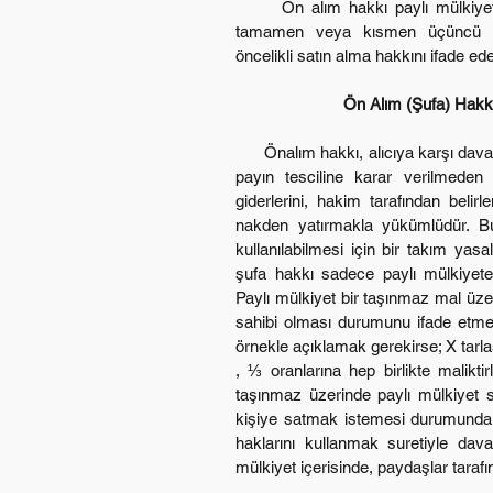
      Ön alım hakkı paylı mülkiyette bir paydaşın taşınmaz üzerindeki payını 
tamamen veya kısmen üçüncü kiş
öncelikli satın alma hakkını ifade ede
Ön Alım (Şufa) Hakkı
      Önalım hakkı, alıcıya karşı dava açılarak kullanılır. Önalım hakkı sahibi, adına 
payın tesciline karar verilmeden 
giderlerini, hakim tarafından belir
nakden yatırmakla yükümlüdür. Bu
kullanılabilmesi için bir takım yasa
şufa hakkı sadece paylı mülkiyete 
Paylı mülkiyet bir taşınmaz mal üzeri
sahibi olması durumunu ifade etmekt
örnekle açıklamak gerekirse; X tarla
, ⅓ oranlarına hep birlikte malikti
taşınmaz üzerinde paylı mülkiyet sa
kişiye satmak istemesi durumunda
haklarını kullanmak suretiyle dava
mülkiyet içerisinde, paydaşlar tarafın