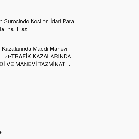
n Sürecinde Kesilen İdari Para
arına İtiraz
k Kazalarında Maddi Manevi
inat-TRAFİK KAZALARINDA
İ VE MANEVİ TAZMİNAT
İR?
er