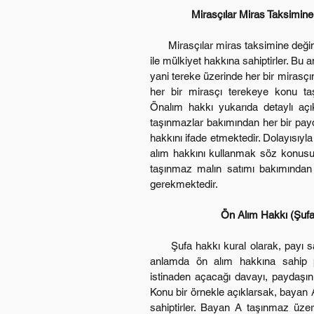
Mirasçılar Miras Taksimine
      Mirasçılar miras taksimine değin tereke üzerinde yani miras üzerinde elbirliği 
ile mülkiyet hakkına sahiptirler. Bu
yani tereke üzerinde her bir mirasçı
her bir mirasçı terekeye konu taşı
Önalım hakkı yukarıda detaylı açı
taşınmazlar bakımından her bir payda
hakkını ifade etmektedir. Dolayısıyla
alım hakkını kullanmak söz konusu de
taşınmaz malın satımı bakımından t
gerekmektedir.
Ön Alım Hakkı (Şufa 
      Şufa hakkı kural olarak, payı satın alan üçüncü kişiye karşı kullanılabilir. Bu 
anlamda ön alım hakkına sahip p
istinaden açacağı davayı, paydaşın p
Konu bir örnekle açıklarsak, bayan A
sahiptirler. Bayan A taşınmaz üzer