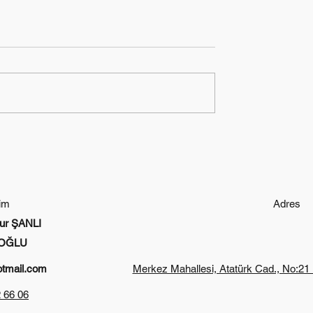
şim
Adres
ur ŞANLI
OĞLU
otmail.com
Merkez Mahallesi, Atatürk Cad., No:21
 66 06