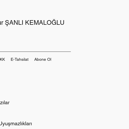
Nur ŞANLI KEMALOĞLU
KK
E-Tahsilat
Abone Ol
zılar
Uyuşmazlıkları