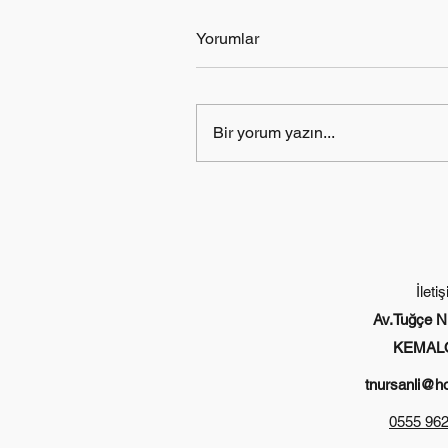
Yorumlar
Bir yorum yazın...
İleti
Av.Tuğçe N
KEMAL
tnursanli@h
0555 962