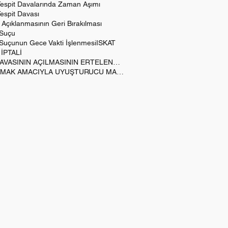
Tespit Davalarında Zaman Aşımı
espit Davası
çıklanmasının Geri Bırakılması
 Suçu
k Suçunun Gece Vakti İşlenmesi
ISKAT
 İPTALİ
KAMU DAVASININ AÇILMASININ ERTELENMESİ
KULLANMAK AMACIYLA UYUŞTURUCU MADDE BULUNDURMAK