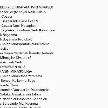
BEBİYLE ISKAT
ATANMIŞ MİRASÇI
ama
Adli Arşiv Kaydı Nasıl Silinir?
a Cezası
 Cezası Adli Sicile İşler Mi
a Cezası Nasıl Hesaplanır
l Kaydı
Aile Konutuna Şerh Konulması
lı Boşanma
lı Boşanma Protokolü
 Kalan Miras
Arabuluculuk
Arama
şitleri
 Sonra Yapılacak İşlemler Nelerdir
Mirasçılar Kimlerdir?
a Avukatı Nedir
DEMEDEN ACİZ
ANIN MİRASÇILIĞA
 Kalan Miras
Basit Yaralama
z Senedi Kullanma Suçu
Taksirle Ölüm
istemleri Vasıtası İle Dolandırıcılık
 Nafaka Alacaklarının Tahsili
 Nedenleri
Boşanma Sebepleri
 Sürecinde Mal Kaçırma